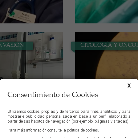
INVASIÓN
CITOLOGÍA Y ONCO
X
Consentimiento de Cookies
Utilizamos cookies propias y de terceros para fines analíticos y para
mostrarle publicidad personalizada en base a un perfil elaborado a
partir de sus hábitos de navegación (por ejemplo, páginas visitadas).
Para más información consulte la
política de cookies
.